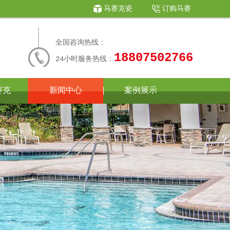
马赛克瓷
订购马赛
砖
|
克
全国咨询热线：
18807502766
24小时服务热线：
赛克
新闻中心
案例展示