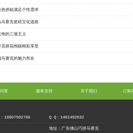
花色拼贴满足个性需求
晶马赛克瓷砖文化道路
装饰的三项主义
赛克拼花绚丽精彩享受
璃马赛克的魅力所在
问答
服务支持
关于我们
订购
18807502766
Q Q：1461492632
地址：广东佛山巧拼马赛克