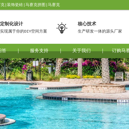
克|装饰瓷砖|马赛克拼图|马赛克
定制化设计
核心技术

实现属于你的DIY空间方案
生产研发一体的源头厂家
问答
服务支持
关于我们
订购马