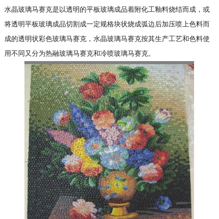
水晶
玻璃马赛克
是以透明的平板玻璃成品着附化工釉料烧结而成，或
将透明平板玻璃成品切割成一定规格块状烧成弧边后加压喷上色料而
成的透明状彩色
玻璃马赛克
，水晶
玻璃马赛克
按其生产工艺和色料使
用不同又分为热融玻璃马赛克和冷喷玻璃马赛克。