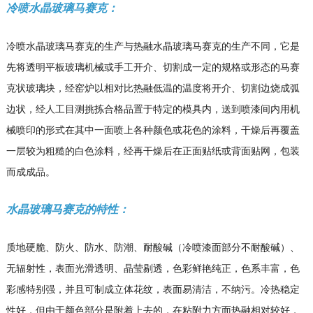
冷喷水晶玻璃马赛克：
冷喷水晶玻璃马赛克的生产与热融水晶玻璃马赛克的生产不同，它是
先将透明平板玻璃机械或手工开介、切割成一定的规格或形态的马赛
克状玻璃块，经窑炉以相对比热融低温的温度将开介、切割边烧成弧
边状，经人工目测挑拣合格品置于特定的模具内，送到喷漆间内用机
械喷印的形式在其中一面喷上各种颜色或花色的涂料，干燥后再覆盖
一层较为粗糙的白色涂料，经再干燥后在正面贴纸或背面贴网，包装
而成成品。
水晶玻璃马赛克的特性：
质地硬脆、防火、防水、防潮、耐酸碱（冷喷漆面部分不耐酸碱）、
无辐射性，表面光滑透明、晶莹剔透，色彩鲜艳纯正，色系丰富，色
彩感特别强，并且可制成立体花纹，表面易清洁，不纳污。冷热稳定
性好，但由于颜色部分是附着上去的，在粘附力方面热融相对较好，