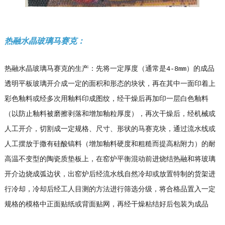
热融水晶玻璃马赛克：
热融水晶玻璃马赛克的生产：先将一定厚度（通常是4-8mm）的成品
透明平板玻璃开介成一定的面积和形态的块状，再在其中一面印着上
彩色釉料或经多次用釉料印成图纹，经干燥后再加印一层白色釉料
（以防止釉料被磨擦剥落和增加釉粒厚度），再次干燥后，经机械或
人工开介，切割成一定规格、尺寸、形状的马赛克块，通过流水线或
人工摆放于撒有硅酸镐料（增加釉料硬度和粗糙而提高粘附力）的耐
高温不变型的陶瓷质垫板上，在窑炉平衡混动前进烧结热融和将玻璃
开介边烧成弧边状，出窑炉后经流水线自然冷却或放置特制的货架进
行冷却，冷却后经工人目测的方法进行筛选分级，将合格品置入一定
规格的模格中正面贴纸或背面贴网，再经干燥粘结好后包装为成品