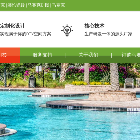
克|装饰瓷砖|马赛克拼图|马赛克
定制化设计
核心技术

实现属于你的DIY空间方案
生产研发一体的源头厂家
问答
服务支持
关于我们
订购马