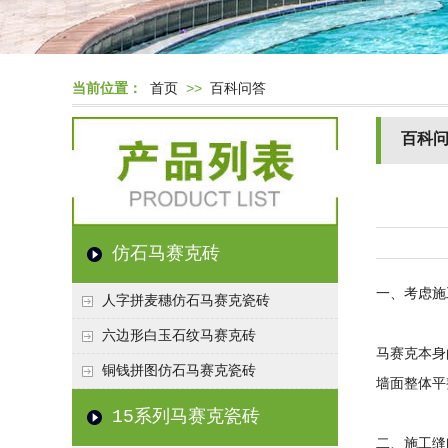
当前位置：
首页
>>
百科问答
百科
仿石马赛克砖
一、考虑施
人字拼麦穗仿石马赛克瓷砖
六边形白玉石纹马赛克砖
马赛克本身
铜钱拼图仿石马赛克瓷砖
墙面整体平
15系列马赛克瓷砖
二、施工缝