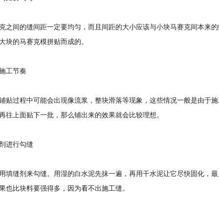
克之间的缝间距一定要均匀，而且间距的大小应该与小块马赛克间本来的
大块的马赛克模拼贴而成的。
施工节奏
铺贴过程中可能会出现像流浆，整块滑落等现象，这些情况一般是由于施
再往上面贴下一批，那么铺出来的效果就会比较理想。
剂进行勾缝
用填缝剂来勾缝。用湿的白水泥先抹一遍，再用干水泥让它尽快固化，最
果也比块料要强得多，因为看不出施工缝。