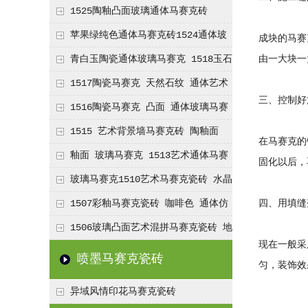
1525陶釉凸面玻璃通体马赛克砖
苹果绿纯色通体马赛克砖1524通体玻
成块的马赛
离马赛克砖
青白玉陶瓷通体玻璃马赛克 1518玉石
由一大块一
马赛克
1517陶瓷马赛克 天然石纹 通体艺术
三、控制好
玻璃马赛克瓷砖
1516陶瓷马赛克 凸面 通体玻璃马赛
克瓷砖
1515 艺术背景墙马赛克砖 陶釉面
在马赛克的
凸面玻璃马赛克
釉面 玻璃马赛克 1513艺术通体马赛
固化以后，
克 地中海风 陶瓷马赛克 装饰瓷砖
玻璃马赛克1510艺术马赛克瓷砖 水晶
马赛克
1507彩釉马赛克瓷砖 咖啡色 通体仿
四、用填缝
石纹马赛克
1506玻璃凸面艺术混拼马赛克瓷砖 地
现在一般采
中海风 淋浴房 马赛克砖
喷墨马赛克瓷砖
匀，装饰效
异域风情印花马赛克瓷砖