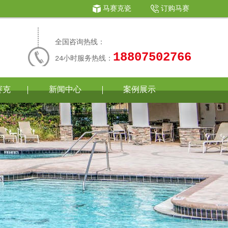
马赛克瓷
订购马赛
砖
|
克
全国咨询热线：
18807502766
24小时服务热线：
赛克
新闻中心
案例展示